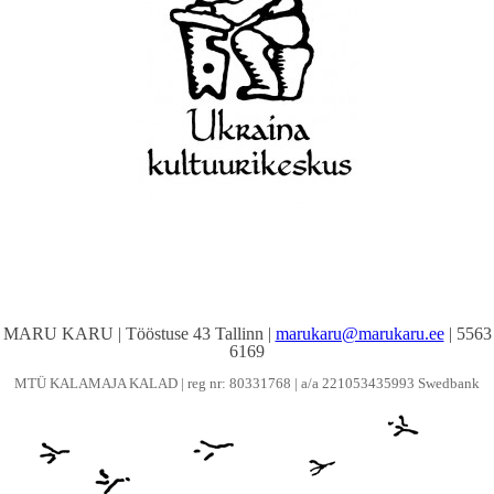
MARU KARU | Tööstuse 43 Tallinn |
marukaru@marukaru.ee
| 5563
6169
MTÜ KALAMAJA KALAD | reg nr: 80331768 | a/a 221053435993 Swedbank